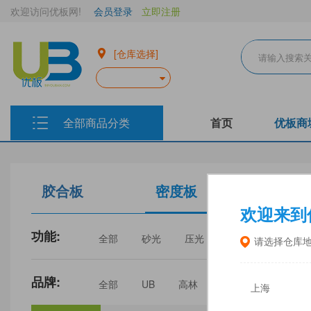
欢迎访问优板网!
会员登录
立即注册
[仓库选择]
全部商品分类
首页
优板商
胶合板
密度板
生态板
欢迎来到
功能:
全部
砂光
压光
家具
门板
请选择仓库
品牌:
全部
UB
高林
丰林
中福
上海
三威
建瓯福人